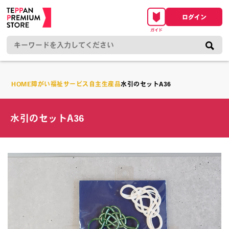
HOME
障がい福祉サービス自主生産品
水引のセットA36
水引のセットA36