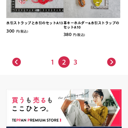
水引ストラップと水引のセットA13
革キーホルダー&水引ストラップの
セットA10
300
円(税込)
380
円(税込)
1
2
3